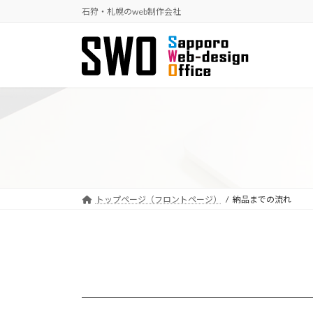
コ
ナ
石狩・札幌のweb制作会社
ン
ビ
テ
ゲ
ン
ー
ツ
シ
へ
ョ
ス
ン
キ
に
ッ
移
プ
動
トップページ（フロントページ）
納品までの流れ